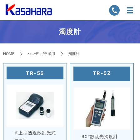
濁度計
HOME
ハンディ/ラボ用
濁度計
TR-55
TR-5Z
卓上型透過散乱光式
90°散乱光濁度計