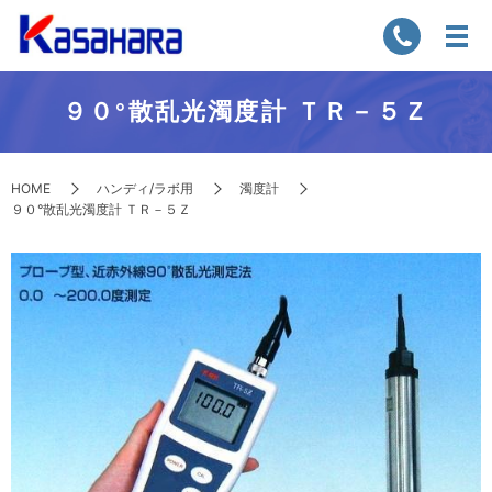
９０°散乱光濁度計 ＴＲ－５Ｚ
HOME
ハンディ/ラボ用
濁度計
９０°散乱光濁度計 ＴＲ－５Ｚ