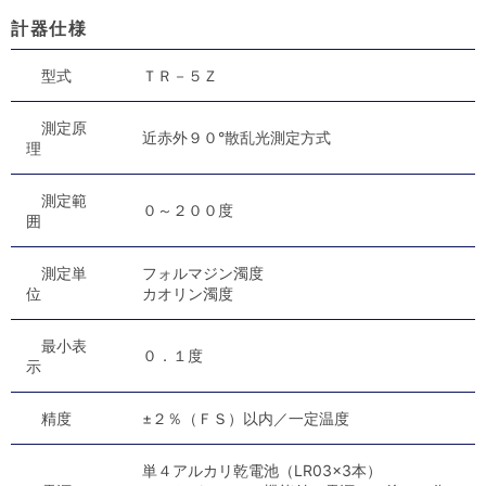
計器仕様
型式
ＴＲ－５Ｚ
測定原
近赤外９０°散乱光測定方式
理
測定範
０～２００度
囲
測定単
フォルマジン濁度
位
カオリン濁度
最小表
０．１度
示
精度
±２％（ＦＳ）以内／一定温度
単４アルカリ乾電池（LR03×3本）