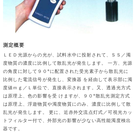
測定概要
ＬＥＤ光源からの光が、試料水中に投射されて、ＳＳ／濁
度物質の濃度に比例して散乱光が発生します。 一方、光源
の角度に対して９０°に配置された受光素子から散乱光に
比例した電流信号が発生し、変換器 を経由して表示部に濁
度値ｍｇ／Ｌ単位で、直接表示されます。又、透過光方式
は原理上、色の影響を受 けますが、９０°散乱光測定方式
は原理上、浮遊物質や濁度物質にのみ、濃度に比例して散
乱光が発生します。 更に、近赤外交流点灯式／可視光カッ
トフィルター付で、外部光の影響が少ない高性能濁度検出
器です。