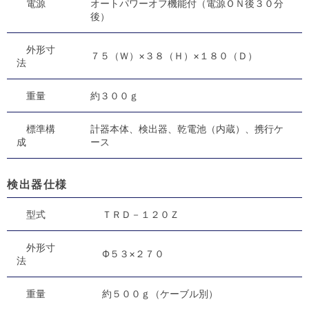
電源
オートパワーオフ機能付（電源ＯＮ後３０分
後）
外形寸
７５（Ｗ）×３８（Ｈ）×１８０（Ｄ）
法
重量
約３００ｇ
標準構
計器本体、検出器、乾電池（内蔵）、携行ケ
成
ース
検出器仕様
型式
ＴＲＤ－１２０Ｚ
外形寸
Ф５３×２７０
法
重量
約５００ｇ（ケーブル別）