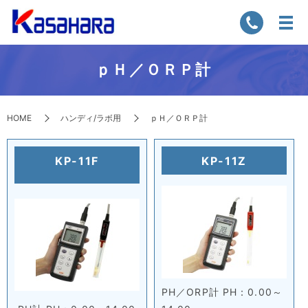
ｐＨ／ＯＲＰ計
HOME
ハンディ/ラボ用
ｐＨ／ＯＲＰ計
KP-11F
KP-11Z
PH／ORP計 PH：0.00～