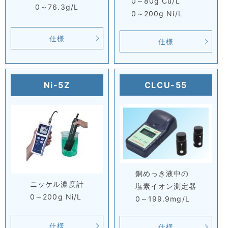
0～80g Cu/L
0～76.3g/L
0～200g Ni/L
仕様
仕様
Ni-5Z
CLCU-55
銅めっき液中の
ニッケル濃度計
塩素イオン測定器
0～200g Ni/L
0～199.9mg/L
仕様
仕様