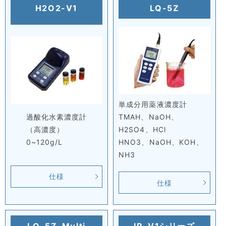
H2O2-V1
LQ-5Z
単成分用薬液濃度計
過酸化水素濃度計
TMAH、NaOH、
（高濃度）
H2SO4、HCl
0~120g/L
HNO3、NaOH、KOH、
NH3
仕様
仕様
LQ-5Z-Multi
IR-V1シリーズ