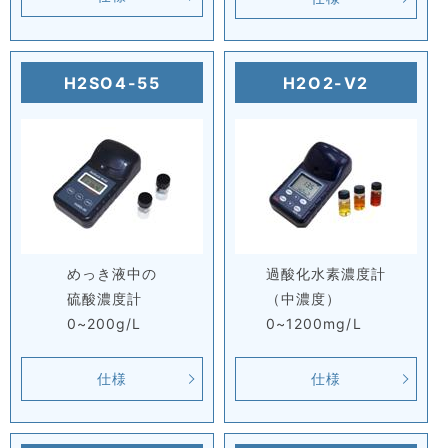
H2SO4-55
H2O2-V2
めっき液中の
過酸化水素濃度計
硫酸濃度計
（中濃度）
0~200g/L
0~1200mg/L
仕様
仕様