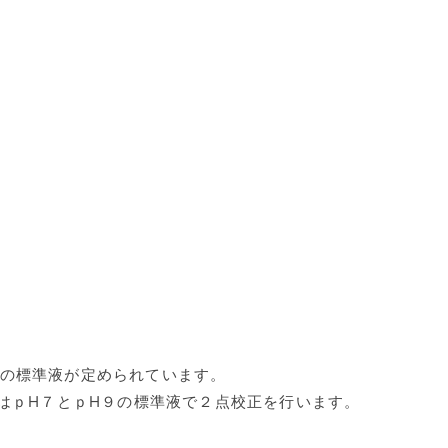
種類の標準液が定められています。
たはｐH７とｐH９の標準液で２点校正を行います。