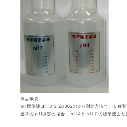
製品概要
pH標準液は、JIS Z8802のｐH測定方法で、５
通常のｐH測定の場合、ｐH4とｐH７の標準液ま