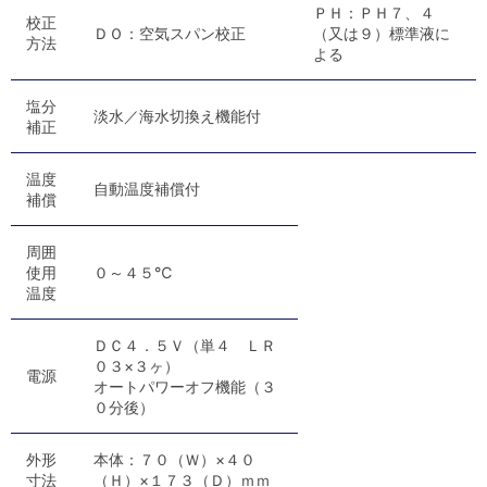
ＰＨ：ＰＨ７、４
校正
ＤＯ：空気スパン校正
（又は９）標準液に
方法
よる
塩分
淡水／海水切換え機能付
補正
温度
自動温度補償付
補償
周囲
使用
０～４５℃
温度
ＤＣ４．５Ｖ（単４ ＬＲ
０３×３ヶ）
電源
オートパワーオフ機能（３
０分後）
外形
本体：７０（Ｗ）×４０
寸法
（Ｈ）×１７３（Ｄ）ｍｍ