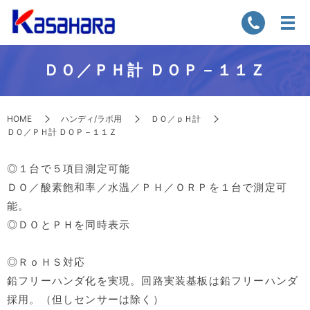
ＤＯ／ＰＨ計 ＤＯＰ－１１Ｚ
HOME
ハンディ/ラボ用
ＤＯ／ｐＨ計
ＤＯ／ＰＨ計 ＤＯＰ－１１Ｚ
◎１台で５項目測定可能
ＤＯ／酸素飽和率／水温／ＰＨ／ＯＲＰを１台で測定可
能。
◎ＤＯとＰＨを同時表示
◎ＲｏＨＳ対応
鉛フリーハンダ化を実現。回路実装基板は鉛フリーハンダ
採用。（但しセンサーは除く）