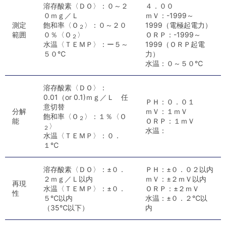
溶存酸素〈ＤＯ〉：０～２
４．００
０ｍｇ／Ｌ
ｍＶ：-1999～
測定
飽和率〈Ｏ
〉：０～２０
1999（電極起電力）
２
範囲
０％〈Ｏ
〉
ＯＲＰ：-1999～
２
水温〈ＴＥＭＰ〉：ー５～
1999（ＯＲＰ起電
５０℃
力）
水温：０～５０℃
溶存酸素〈ＤＯ〉：
0.01（or 0.1)ｍｇ／Ｌ 任
ＰＨ：０．０１
意切替
分解
ｍＶ：１ｍＶ
飽和率〈Ｏ
〉：１％〈Ｏ
２
能
ＯＲＰ：１ｍＶ
〉
２
水温：
水温〈ＴＥＭＰ〉：０．
１℃
溶存酸素〈ＤＯ〉：±０．
ＰＨ：±０．０２以内
２ｍｇ／Ｌ以内
ｍＶ：±２ｍＶ以内
再現
水温〈ＴＥＭＰ〉：±０．
ＯＲＰ：±２ｍＶ
性
５℃以内
水温：±０．２℃以
（35℃以下）
内