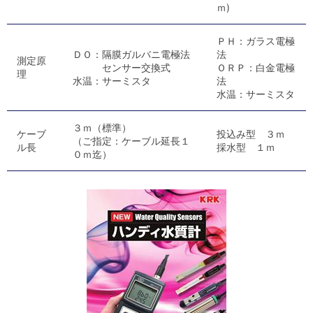
ｍ)
ＰＨ：ガラス電極
ＤＯ：隔膜ガルバニ電極法
法
測定原
センサー交換式
ＯＲＰ：白金電極
理
水温：サーミスタ
法
水温：サーミスタ
３ｍ（標準）
ケーブ
投込み型 ３ｍ
（ご指定：ケーブル延長１
ル長
採水型 １ｍ
０ｍ迄）