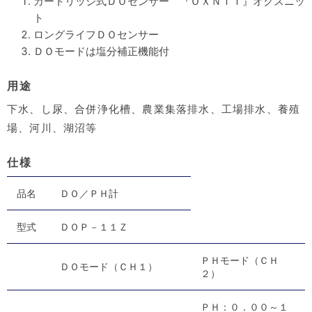
カートリッジ式ＤＯセンサー 『ＯＸＮＩＴ』オクスニッ
ト
ロングライフＤＯセンサー
ＤＯモードは塩分補正機能付
用途
下水、し尿、合併浄化槽、農業集落排水、工場排水、養殖
場、河川、湖沼等
仕様
品名
ＤＯ／ＰＨ計
型式
ＤＯＰ－１１Ｚ
ＰＨモード（ＣＨ
ＤＯモード（ＣＨ１）
２）
ＰＨ：０．００～１