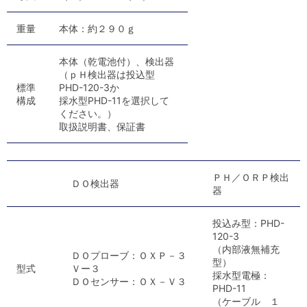
重量
本体：約２９０ｇ
本体（乾電池付）、検出器
（ｐＨ検出器は投込型
標準
PHD-120-3か
構成
採水型PHD-11を選択して
ください。）
取扱説明書、保証書
ＰＨ／ＯＲＰ検出
ＤＯ検出器
器
投込み型：PHD-
120-3
（内部液無補充
ＤＯプローブ：ＯＸＰ－３
型）
型式
Ｖー３
採水型電極：
ＤＯセンサー：ＯＸ－Ｖ３
PHD-11
（ケーブル １