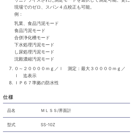
現場でのゼロ、スパン４点校正も可能。
例：
乳業、食品汚泥モード
食品汚泥モード
合併浄化槽モード
下水処理汚泥モード
し尿処理汚泥モード
沈殿濃縮汚泥モード
０～２００００ｍｇ／ｌ 測定：最大３００００ｍｇ／
ｌ 迄表示
ＩＰ６７準拠の防水性
仕様
品名
ＭＬＳＳ/界面計
型式
SS-10Z