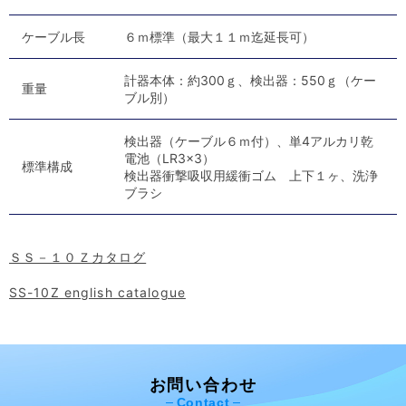
ケーブル長
６ｍ標準（最大１１ｍ迄延長可）
計器本体：約300ｇ、検出器：550ｇ（ケー
重量
ブル別）
検出器（ケーブル６ｍ付）、単4アルカリ乾
電池（LR3×3）
標準構成
検出器衝撃吸収用緩衝ゴム 上下１ヶ、洗浄
ブラシ
ＳＳ－１０Ｚカタログ
SS-10Z english catalogue
お問い合わせ
Contact