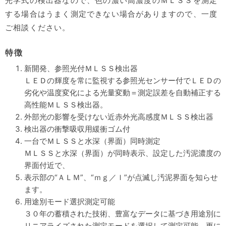
光学式の検出器なので、色の濃い高濃度のＭＬＳＳを測定
する場合はうまく測定できない場合がありますので、一度
ご相談ください。
特徴
新開発、参照光付ＭＬＳＳ検出器
ＬＥＤの輝度を常に監視する参照光センサー付でＬＥＤの
劣化や温度変化による光量変動＝測定誤差を自動補正する
高性能ＭＬＳＳ検出器。
外部光の影響を受けない近赤外光高感度ＭＬＳＳ検出器
検出器の衝撃吸収用緩衝ゴム付
一台でＭＬＳＳと水深（界面）同時測定
ＭＬＳＳと水深（界面）が同時表示、設定した汚泥濃度の
界面付近で、
表示部の“ＡＬＭ”、“ｍｇ／ｌ”が点滅し汚泥界面を知らせ
ます。
用途別モード選択測定可能
３０年の蓄積された技術、豊富なデータに基づき用途別に
リニアライズされた測定モードを選択して測定可能、更に