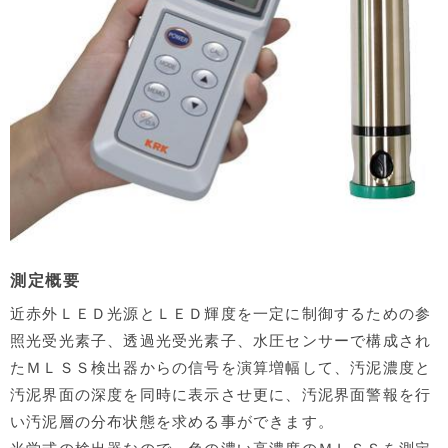
測定概要
近赤外ＬＥＤ光源とＬＥＤ輝度を一定に制御するための参
照光受光素子、透過光受光素子、水圧センサーで構成され
たＭＬＳＳ検出器からの信号を演算増幅して、汚泥濃度と
汚泥界面の深度を同時に表示させ更に、汚泥界面警報を行
い汚泥層の分布状態を求める事ができます。