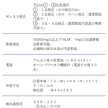
下記の①～③任意選択
①：１点校正（ゼロ校正のみ）
②：２点校正（ゼロ・スパン校正〈濃度既知
ＭＬＳＳ校正
汚泥で〉）
③：３点～４点校正（濃度既知汚泥及び希釈
汚泥で）
15000mg/L以上で“ALM”、“mg/L”/点滅警報
界面測定
点変更可能。
点滅時の表示水深が汚泥界面。
アルカリ単４乾電池（ＬＲ０３×３ヶ）
電源
オートパワーオフ機能付（電源ＯＮ後３０
分）
計器本体：７０（Ｗ）×４０（Ｈ）×１７２．
外形寸法
５（Ｄ）ｍｍ
検出器 ：Ф４０×２６３
ＳＳＤ－１０Ｚ
検出器型式
〈圧力センサー付〉