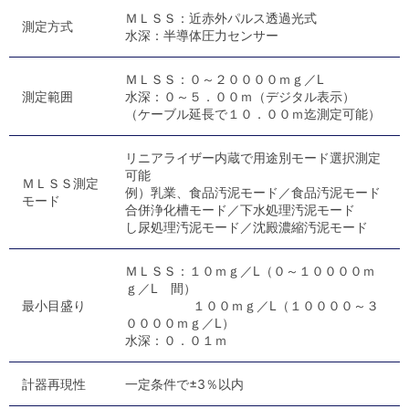
ＭＬＳＳ：近赤外パルス透過光式
測定方式
水深：半導体圧力センサー
ＭＬＳＳ：０～２００００ｍｇ／L
測定範囲
水深：０～５．００ｍ（デジタル表示）
（ケーブル延長で１０．００ｍ迄測定可能）
リニアライザー内蔵で用途別モード選択測定
可能
ＭＬＳＳ測定
例）乳業、食品汚泥モード／食品汚泥モード
モード
合併浄化槽モード／下水処理汚泥モード
し尿処理汚泥モード／沈殿濃縮汚泥モード
ＭＬＳＳ：１０ｍｇ／L（０～１００００ｍ
ｇ／L 間）
最小目盛り
１００ｍｇ／L（１００００～３
００００ｍｇ／L）
水深：０．０１ｍ
計器再現性
一定条件で±3％以内