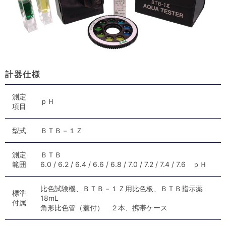
計器仕様
測定
ｐＨ
項目
型式
ＢＴＢ－１Ｚ
測定
ＢＴＢ
範囲
6.0 / 6.2 / 6.4 / 6.6 / 6.8 / 7.0 / 7.2 / 7.4 / 7.6 ｐＨ
比色試験機、ＢＴＢ－１Ｚ用比色板、ＢＴＢ指示薬
標準
18mL
付属
角形比色管（蓋付） ２本、携帯ケース