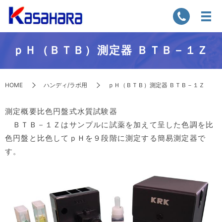
ｐＨ（ＢＴＢ）測定器 ＢＴＢ－１Ｚ
HOME
ハンディ/ラボ用
ｐＨ（ＢＴＢ）測定器 ＢＴＢ－１Ｚ
測定概要比色円盤式水質試験器
ＢＴＢ－１Ｚはサンプルに試薬を加えて呈した色調を比
色円盤と比色してｐＨを９段階に測定する簡易測定器で
す。